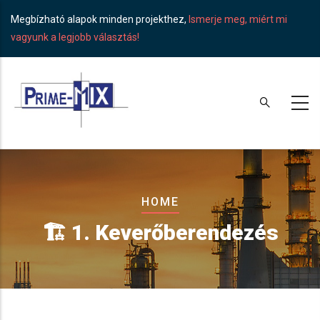
Skip
Megbízható alapok minden projekthez,
Ismerje meg, miért mi
to
vagyunk a legjobb választás!
main
content
Breadcrumb
HOME
🏗️ 1. Keverőberendezés