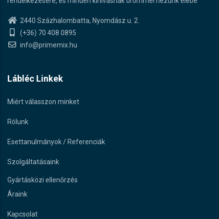
rendelkezésére, és minden kihívásnak örömmel nézünk elébe
2440 Százhalombatta, Nyomdász u. 2.
(+36) 70 408 0895
info@primemix.hu
Lábléc Linkek
Miért válasszon minket
Rólunk
Esettanulmányok / Referenciák
Szolgáltatásaink
Gyártásközi ellenőrzés
Áraink
Kapcsolat