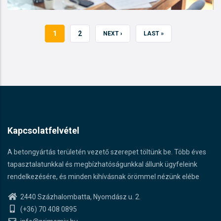
CURRENT
1
PAGE
2
NEXT
NEXT ›
LAST
LAST »
PAGE
PAGE
PAGE
Kapcsolatfelvétel
A betongyártás területén vezető szerepet töltünk be. Több éves
tapasztalatunkkal és megbízhatóságunkkal állunk ügyfeleink
rendelkezésére, és minden kihívásnak örömmel nézünk elébe
2440 Százhalombatta, Nyomdász u. 2.
(+36) 70 408 0895