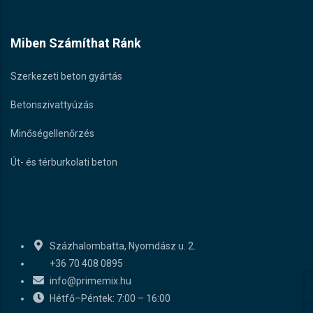
Miben Számíthat Ránk
Szerkezeti beton gyártás
Betonszivattyúzás
Minőségellenőrzés
Út- és térburkolati beton
Kapcsolat
Százhalombatta, Nyomdász u. 2.
+36 70 408 0895
info@primemix.hu
Hétfő–Péntek: 7:00 – 16:00