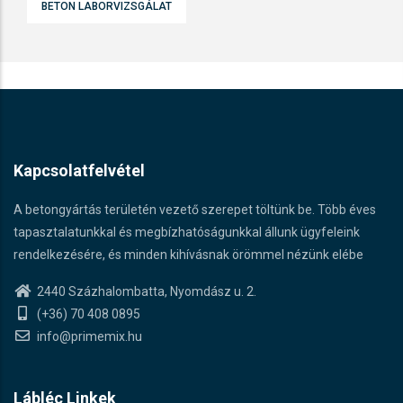
BETON LABORVIZSGÁLAT
Kapcsolatfelvétel
A betongyártás területén vezető szerepet töltünk be. Több éves
tapasztalatunkkal és megbízhatóságunkkal állunk ügyfeleink
rendelkezésére, és minden kihívásnak örömmel nézünk elébe
2440 Százhalombatta, Nyomdász u. 2.
(+36) 70 408 0895
info@primemix.hu