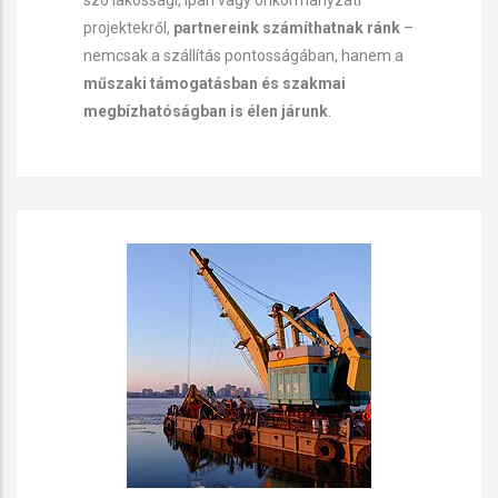
szó lakossági, ipari vagy önkormányzati
projektekről,
partnereink számíthatnak ránk
–
nemcsak a szállítás pontosságában, hanem a
műszaki támogatásban és szakmai
megbízhatóságban is élen járunk
.