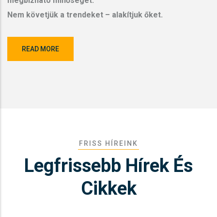
megbízható minőségét.
Nem követjük a trendeket – alakítjuk őket.
READ MORE
FRISS HÍREINK
Legfrissebb Hírek És
Cikkek