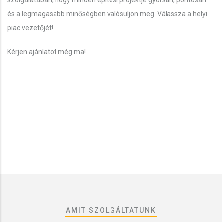
és a legmagasabb minőségben valósuljon meg. Válassza a helyi
piac vezetőjét!
Kérjen ajánlatot még ma!
AMIT SZOLGÁLTATUNK