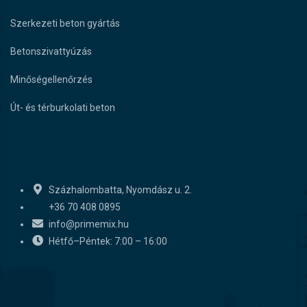
Miben Számíthat Ránk
Szerkezeti beton gyártás
Betonszivattyúzás
Minőségellenőrzés
Út- és térburkolati beton
Kapcsolat
Százhalombatta, Nyomdász u. 2.
+36 70 408 0895
info@primemix.hu
Hétfő–Péntek: 7:00 – 16:00