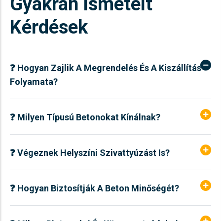
Gyakran Ismételt
Kérdések
❓ Hogyan Zajlik A Megrendelés És A Kiszállítás
Folyamata?
❓ Milyen Típusú Betonokat Kínálnak?
❓ Végeznek Helyszíni Szivattyúzást Is?
❓ Hogyan Biztosítják A Beton Minőségét?