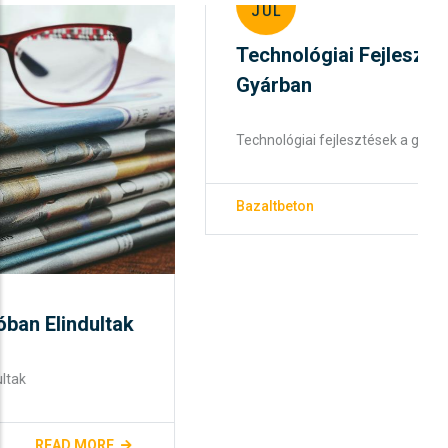
01
JUL
Technológiai Fejlesztések A
Gyárban
Technológiai fejlesztések a gyárban