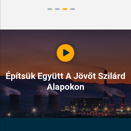
Építsük Együtt A Jövőt Szilárd
Alapokon