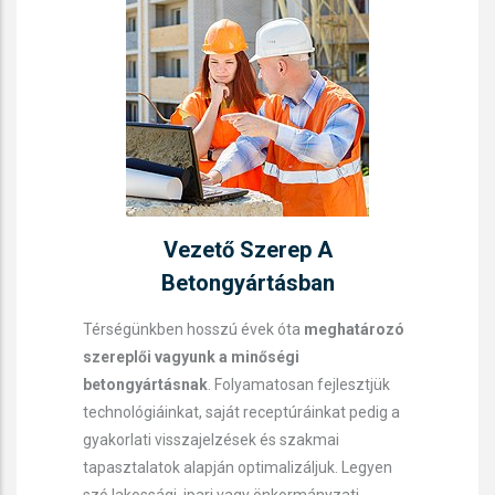
Vezető Szerep A
Betongyártásban
Térségünkben hosszú évek óta
meghatározó
szereplői vagyunk a minőségi
betongyártásnak
. Folyamatosan fejlesztjük
technológiáinkat, saját receptúráinkat pedig a
gyakorlati visszajelzések és szakmai
tapasztalatok alapján optimalizáljuk. Legyen