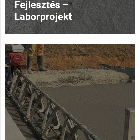
Fejlesztés –
Laborprojekt
Kísérleti Betonrecept Fejlesztés
– Laborprojekt
Egy partnerrel közösen új típusú, alacsony
zsugorodású keveré
READ MORE