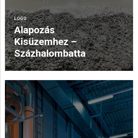
LOGO
Alapozás
Kisüzemhez –
Százhalombatta
Alapozás Kisüzemhez –
Százhalombatta
Egy induló vállalkozás részére
biztosítottunk szerkezeti betont kisüzemü
READ MORE