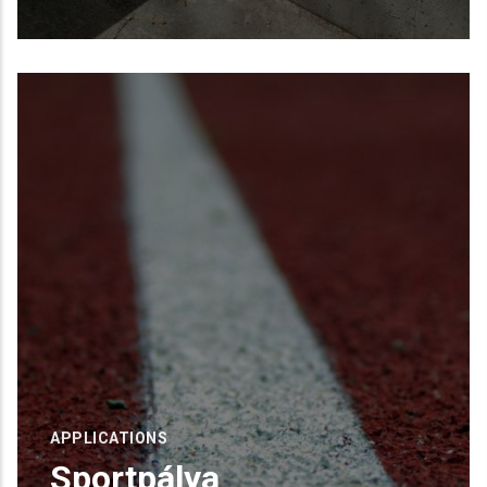
Magánház Padlózat – Érdliget
Belső padlóbetont biztosítottunk vízzáró
adalékkal, kifejezetten padlófűtés alá.
READ MORE
APPLICATIONS
Sportpálya