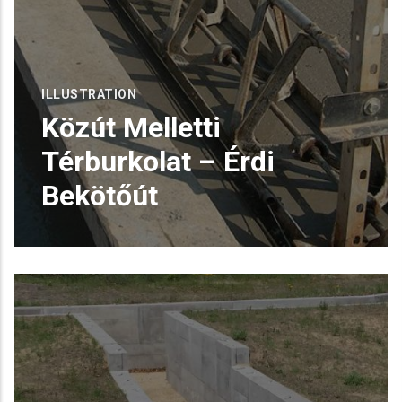
ILLUSTRATION
Közút Melletti
Térburkolat – Érdi
Bekötőút
Közút Melletti Térburkolat – Érdi
Bekötőút
Az Érdi bekötőút mentén kialakított
READ MORE