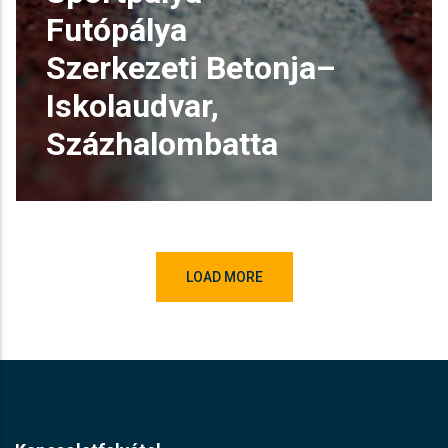
Futópálya
Szerkezeti Betonja–
Iskolaudvar,
Százhalombatta
Sportpálya Futópálya Szerkezeti
Betonja– Iskolaudvar,
Százhalombatta
LOAD MORE
Egy kült
READ MORE