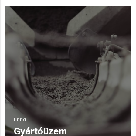
Betonozása – Batta
Gyors kötésű, vízzáró keveréket
gyártottunk a csapadékvíz-elvezető
READ MORE
LOGO
Gyártóüzem