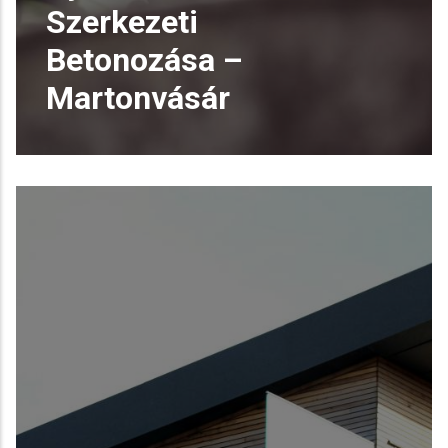
Szerkezeti
Betonozása –
Martonvásár
Gyártóüzem Szerkezeti
Betonozása – Martonvásár
Magas teherbírású szerkezeti betont
alkalmaztunk egy gyártóüze
READ MORE