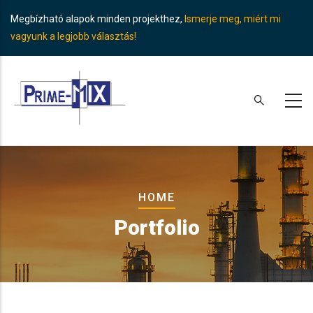
Skip
Megbízható alapok minden projekthez,
Ismerje meg, miért mi
to
vagyunk a legjobb választás!
main
content
Breadcrumb
HOME
Portfolio