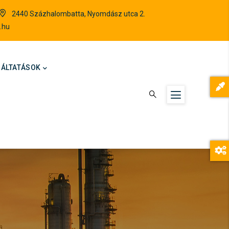
2440 Százhalombatta, Nyomdász utca 2.
.hu
GÁLTATÁSOK