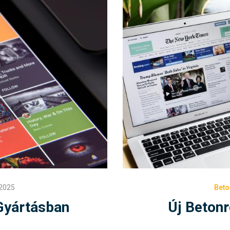
 2025
Beto
Gyártásban
Új Betonr