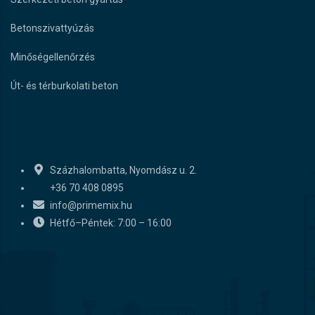
Betonszivattyúzás
Minőségellenőrzés
Út- és térburkolati beton
Kapcsolat
Százhalombatta, Nyomdász u. 2.
+36 70 408 0895
info@primemix.hu
Hétfő–Péntek: 7:00 – 16:00