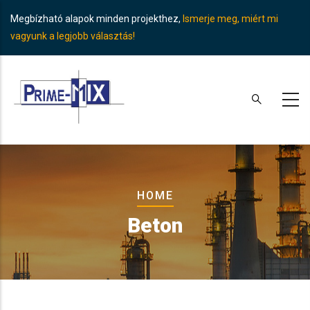
Skip
Megbízható alapok minden projekthez,
Ismerje meg, miért mi
to
vagyunk a legjobb választás!
main
content
Breadcrumb
HOME
Beton