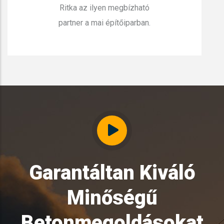
Ritka az ilyen megbízható
partner a mai építőiparban.
Garantáltan Kiváló
Minőségű
Betonmegoldásokat