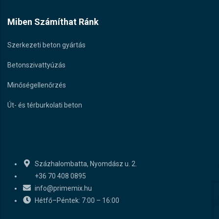
Miben Számíthat Ránk
Szerkezeti beton gyártás
Betonszivattyúzás
Minőségellenőrzés
Út- és térburkolati beton
Kapcsolat
Százhalombatta, Nyomdász u. 2.
+36 70 408 0895
info@primemix.hu
Hétfő–Péntek: 7:00 – 16:00