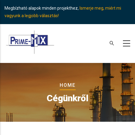
Skip
Megbízható alapok minden projekthez,
Ismerje meg, miért mi
to
vagyunk a legjobb választás!
main
content
Breadcrumb
HOME
Cégünkről