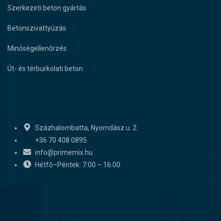
Szerkezeti beton gyártás
Betonszivattyúzás
Minőségellenőrzés
Út- és térburkolati beton
Kapcsolat
Százhalombatta, Nyomdász u. 2.
+36 70 408 0895
info@primemix.hu
Hétfő–Péntek: 7:00 – 16:00