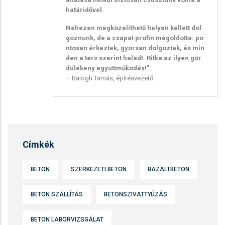
határidővel.
Nehezen megközelíthető helyen kellett dol
goznunk, de a csapat profin megoldotta: po
ntosan érkeztek, gyorsan dolgoztak, és min
den a terv szerint haladt. Ritka az ilyen gör
dülékeny együttműködés!”
– Balogh Tamás, építésvezető
Címkék
BETON
SZERKEZETI BETON
BAZALTBETON
BETON SZÁLLÍTÁS
BETONSZIVATTYÚZÁS
BETON LABORVIZSGÁLAT