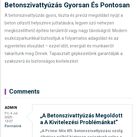
Betonszivattyúzás Gyorsan És Pontosan
A betonszivattyúzás gyors, tiszta és precíz megoldást nyújt a
beton célzott helyszínre juttatására, legyen szó nehezen
megközelíthető építési területről vagy nagy távolságról. Modern
eszközparkunkkal biztosítjuk a folyamatos adagolást és az
egyenletes eloszlást – ezzel időt, energiát és munkaerőt
takarítunk meg Önnek. Tapasztalt gépkezelőink garantálják a
szakszerű és biztonságos kivitelezést.
Comments
ADMIN
Fri, 4 Jul
„A Betonszivattyúzás Megoldott
2025 -
13:07
A A Kivitelezési Problémánkat”
Permalink
„A Prime-Mix Kft. betonszivattyúzási szolg
áltatása nélkül biztosan csúsztunk volna a