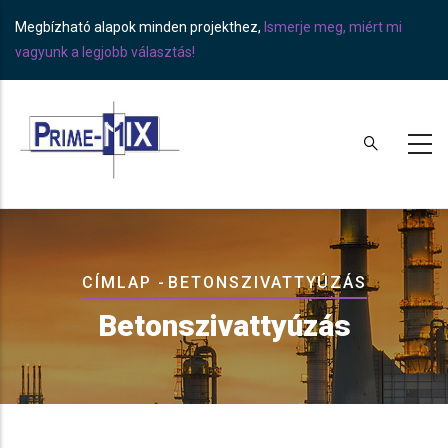
Skip
Megbízható alapok minden projekthez,
Ismerje meg, miért mi
to
vagyunk a legjobb választás!
main
content
Breadcrumb
CÍMLAP
-
BETONSZIVATTYÚZÁS
Betonszivattyúzás