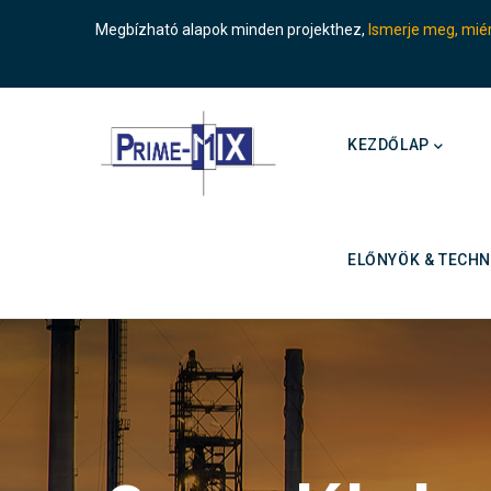
Skip
Megbízható alapok minden projekthez,
Ismerje meg, miér
to
main
content
Main
Navigation
KEZDŐLAP
ELŐNYÖK & TECH