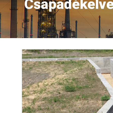
Csapadékelve