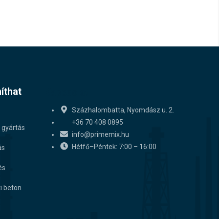
íthat
Kapcsolat
Százhalombatta, Nyomdász u. 2.
+36 70 408 0895
 gyártás
info@primemix.hu
Hétfő–Péntek: 7:00 – 16:00
ás
és
ti beton